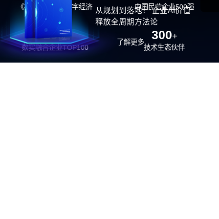
《福布斯》中国数字经济
中国民营企业500强
从规划到落地！ 企业AI价值
100强
释放全周期方法论
26
300
位
+
了解更多
数实融合企业TOP100
技术生态伙伴